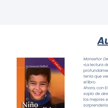
A
Monseñor De
«La lectura 
profundament
tenía que ve
el libro.
Ahora, con E
soplo de air
los mejores 
sorprendería