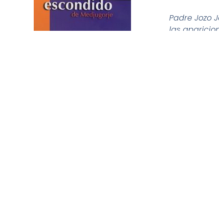
Padre Jozo J
las aparicio
«Los libros s
embargo, no 
libros están 
El libro de s
enriquece al 
conocer a ge
narradas. Es
muy poco tra
acompañe po
Esto te dese
María Vallej
«¡Qué increi
saber contar
su nueva obr
esperanza. ¡