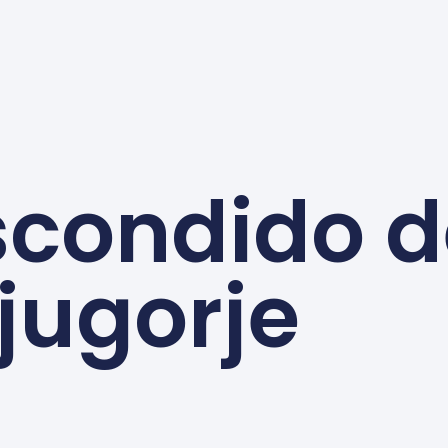
escondido 
jugorje