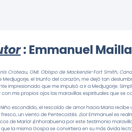
utor
: Emmanuel Mailla
nis Croteau, OMI. Obispo de Mackenzie-Fort Smith, Can
de Medjugorje, el triunfo del corazón, me dejó tan deslumb
e impresionado que me impulsó a ir a Medjugorje. Sim
r con mis propios ojos las maravillas espirituales que se 
l Niño escondido, el rescoldo de amor hacia María recibe
e fresco, un viento de Pentecostés. ¡Sor Emmanuel es rea
ecos de María! ¡Enhorabuena por este testimonio maravil
 que la misma Gospa se convirtiera en su más ávida lecto