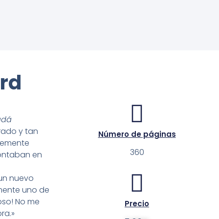
rd
adá
rado y tan
Número de páginas
plemente
360
contaban en
 un nuevo
lmente uno de
loso! No me
Precio
ra.»