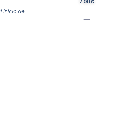
7.00€
 inicio de
guales. Sin
a. Algunos
Referencia
erlas únicas.
s con las que
1
ruta al
ivencias
mino aún
ón te
ario don de
ue con esta,
paz y dulce
ombre de hoy!