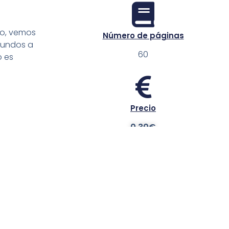
rio, vemos
Número de páginas
egundos a
60
o es
Precio
0.30€
Referencia
190