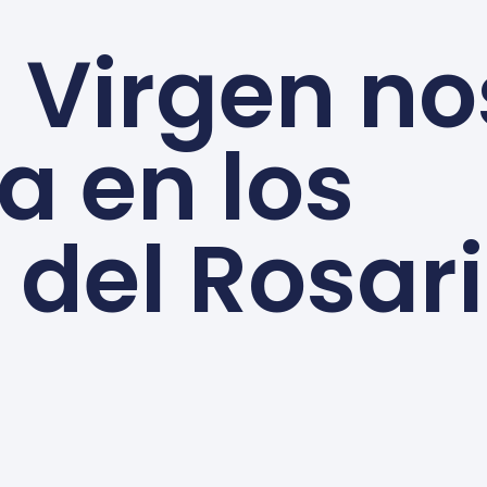
a Virgen no
a en los
 del Rosar