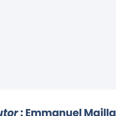
utor
: Emmanuel Mailla