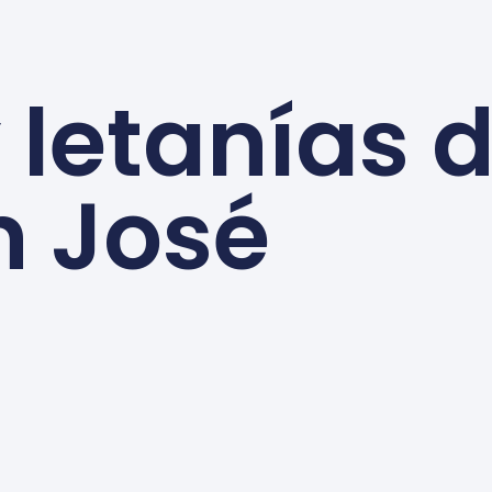
 letanías 
n José